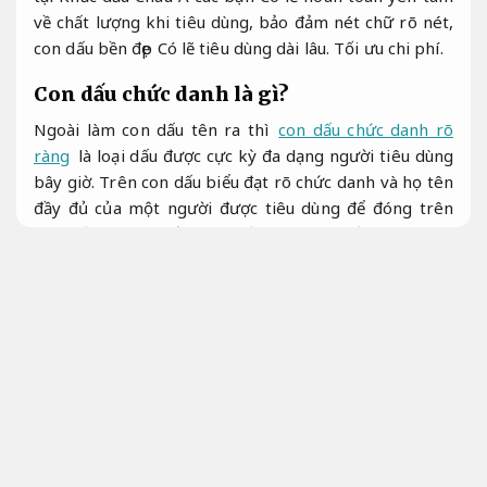
về chất lượng khi tiêu dùng, bảo đảm nét chữ rõ nét,
con dấu bền đẹp Có lẽ tiêu dùng dài lâu.
Tối ưu chi phí.
Con dấu chức danh là gì?
Ngoài làm con dấu tên ra thì
con dấu chức danh rõ
ràng
là loại dấu được cực kỳ đa dạng người tiêu dùng
bây giờ. Trên con dấu biểu đạt rõ chức danh và họ tên
đầy đủ của một người được tiêu dùng để đóng trên
các giấy tờ, văn bản, hợp đồng,.… Con dấu được xem
là biểu trưng biểu đạt giá trị pháp lý của tổ chức,
Hỗ
trợ kịp thời.
C.ty,
Cam kết đúng hẹn.
do vậy việc khắc
dấu chức danh và tiêu dùng con dấu này phải tuân
theo quy cách của pháp luật.
Đội ngũ giàu kinh nghiệm.