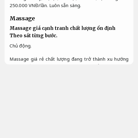
250.000 VNĐ/lần.
Luôn sẵn sàng.
Massage
Massage giá cạnh tranh chất lượng ổn định
Theo sát từng bước.
Chủ động.
Massage giá rẻ chất lượng đang trở thành xu hướng
được nhiều người phương án chọn để thư giãn và
chăm sóc sức khỏe mà không tốn kém. Với mức giá
massage mức giá tốt chất lượng từ 250.000-500.000
VNĐ/lần, các spa như Hi Spa, Hạ Spa, Khỏe Spa cung
cấp hạng mục Dịch vụ chính hãng xoa bóp toàn thân
hạn chế rủi ro và hiệu quả. Đặc biệt, massage mức giá
dễ tiếp cận chất lượng tốt không có nghĩa là giảm tiêu
chuẩn mà vẫn đảm bảo các bước thực hiện đúng quy
trình từ tư vấn sức khỏe, lựa chọn liệu pháp thích hợp
đến thực hiện kỹ thuật chuẩn y khoa. Các cơ sở cung