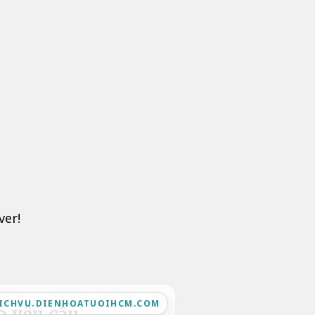
ver!
ICHVU.DIENHOATUOIHCM.COM
o yêu cầu