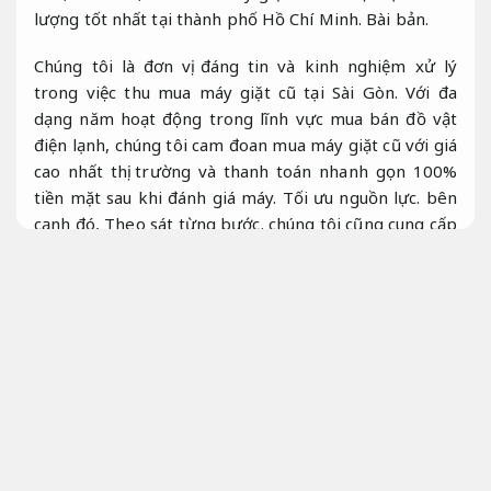
lượng tốt nhất tại thành phố Hồ Chí Minh.
Bài bản.
Chúng tôi là đơn vị đáng tin và kinh nghiệm xử lý
trong việc thu mua máy giặt cũ tại Sài Gòn. Với đa
dạng năm hoạt động trong lĩnh vực mua bán đồ vật
điện lạnh, chúng tôi cam đoan mua máy giặt cũ với giá
cao nhất thị trường và thanh toán nhanh gọn 100%
tiền mặt sau khi đánh giá máy.
Tối ưu nguồn lực.
bên
cạnh đó,
Theo sát từng bước.
chúng tôi cũng cung cấp
máy giặt cũ giá phải chăng,
Tiết kiệm ngân sách.
máy
giặt hàng nội địa Nhật Bản và đa dạng mặt hàng điện
lạnh khác.
Dễ triển khai.
Tại sao nên chọn Đại Phát là đối tác
Dễ
triển khai.
Chúng tôi ở Đại Phát cam đoan đáp ứng nhu cầu của
các bạn về cách xử lý thu mua máy giặt cũ một cách
đáng tin,
Phản hồi nhanh.
nhanh chóng và giá cao.