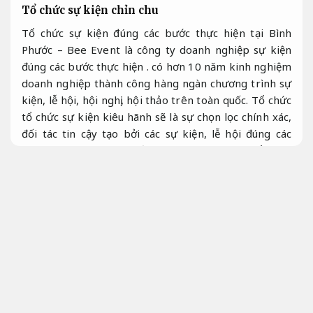
Tổ chức sự kiện chỉn chu
Tổ chức sự kiện đúng các bước thực hiện tại Bình
Phước – Bee Event là công ty doanh nghiệp sự kiện
đúng các bước thực hiện . có hơn 10 năm kinh nghiệm
doanh nghiệp thành công hàng ngàn chương trình sự
kiện, lễ hội, hội nghị, hội thảo trên toàn quốc. Tổ chức
tổ chức sự kiện kiêu hãnh sẽ là sự chọn lọc chính xác,
đối tác tin cậy tạo bởi các sự kiện, lễ hội đúng các
bước thực hiện, nâng tầm thương hiệu cho tổ chức
của đối tác.
Linh hoạt theo yêu cầu.
Công ty tổ chức sự kiện Bình Phước – Bee Event là
một đơn vị bài bản trong lĩnh vực tổ chức các sự kiện,
tiệc ngoài trời và giàn dựng sân khấu tại Bình Phước.
Giá hợp lý.
Với bài bản hoạt động trong ngành,
Dễ mở
rộng.
chúng tôi đã tổ chức thành công đa dạng sự
kiện và nhận được sự đáng tin và hài lòng từ các bạn,
Phù hợp nhu cầu thực tế.
cùng lúc tiếp tục nhận được